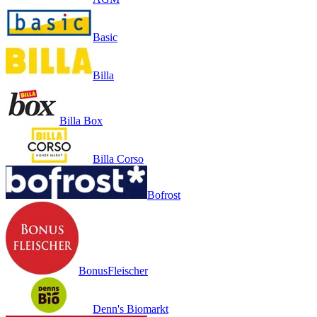
Basic
Billa
Billa Box
Billa Corso
Bofrost
BonusFleischer
Denn's Biomarkt