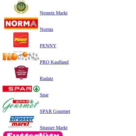
Nemetz Markt
Norma
PENNY
PRO Kaufland
Radatz
Spar
SPAR Gourmet
Strasser Markt