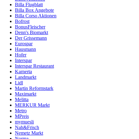
Billa Flugblatt
Billa Box Angebote
Billa Corso Aktionen
Bofrost
BonusFleischer
Denn's Biomarkt
Der Grissemann
Eurospar
Hausmann
Hofer
Interspar
Interspar Restaurant
Karnerta
Landmarkt
Lidl
Martin Reformstark
Maximarkt
Melitta
MERKUR Markt
Metro
MPreis
mymuesli
Nah&Frisch
Nemetz Markt
Norma