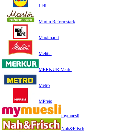
Lidl
Martin Reformstark
Maximarkt
Melitta
MERKUR Markt
Metro
MPreis
mymuesli
Nah&Frisch