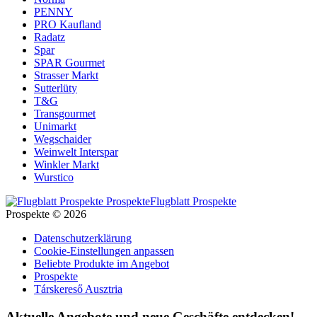
PENNY
PRO Kaufland
Radatz
Spar
SPAR Gourmet
Strasser Markt
Sutterlüty
T&G
Transgourmet
Unimarkt
Wegschaider
Weinwelt Interspar
Winkler Markt
Wurstico
Flugblatt Prospekte
Prospekte © 2026
Datenschutzerklärung
Cookie-Einstellungen anpassen
Beliebte Produkte im Angebot
Prospekte
Társkereső Ausztria
Aktuelle Angebote und neue Geschäfte entdecken!