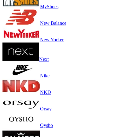
MyShoes
New Balance
New Yorker
Next
Nike
NKD
Orsay
Oysho