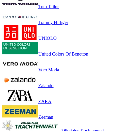
Tom Tailor
Tommy Hilfiger
UNIQLO
United Colors Of Benetton
Vero Moda
Zalando
ZARA
Zeeman
Zillertaler Trachtenwelt