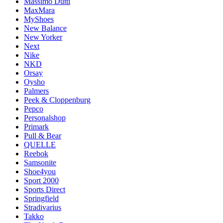
Massimo Dutti
MaxMara
MyShoes
New Balance
New Yorker
Next
Nike
NKD
Orsay
Oysho
Palmers
Peek & Cloppenburg
Pepco
Personalshop
Primark
Pull & Bear
QUELLE
Reebok
Samsonite
Shoe4you
Sport 2000
Sports Direct
Springfield
Stradivarius
Takko