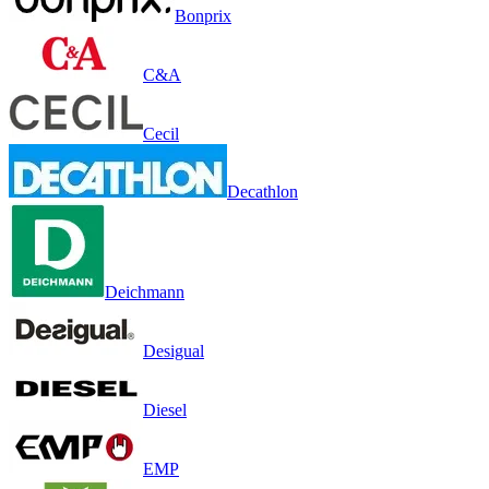
Bonprix
C&A
Cecil
Decathlon
Deichmann
Desigual
Diesel
EMP