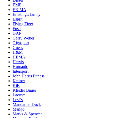
Diesel
EMP
ERIMA
Ernsting's family
Esprit
Flying Tiger
Fussl
GAP
Gerry Weber
Gigasport
Guess
H&M
HEMA
Hervis
Humanic
Intersport
John Harris Fitness
Kettner
KiK
Kleider Bauer
Lacoste
Levi's
Mandarina Duck
Mango
Marks & Spencer