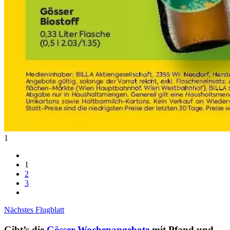
1
1
2
3
Nächstes Flugblatt
Gibt’s die
Gösser Wochenangebote
mit Pfand und